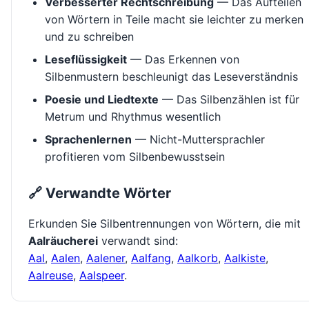
Verbesserter Rechtschreibung
— Das Aufteilen
von Wörtern in Teile macht sie leichter zu merken
und zu schreiben
Leseflüssigkeit
— Das Erkennen von
Silbenmustern beschleunigt das Leseverständnis
Poesie und Liedtexte
— Das Silbenzählen ist für
Metrum und Rhythmus wesentlich
Sprachenlernen
— Nicht-Muttersprachler
profitieren vom Silbenbewusstsein
🔗 Verwandte Wörter
Erkunden Sie Silbentrennungen von Wörtern, die mit
Aalräucherei
verwandt sind:
Aal
,
Aalen
,
Aalener
,
Aalfang
,
Aalkorb
,
Aalkiste
,
Aalreuse
,
Aalspeer
.