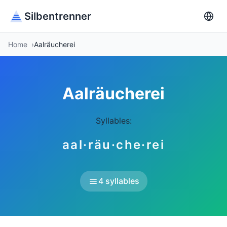
Silbentrenner
Home
Aalräucherei
Aalräucherei
Syllables:
aal·räu·che·rei
4 syllables