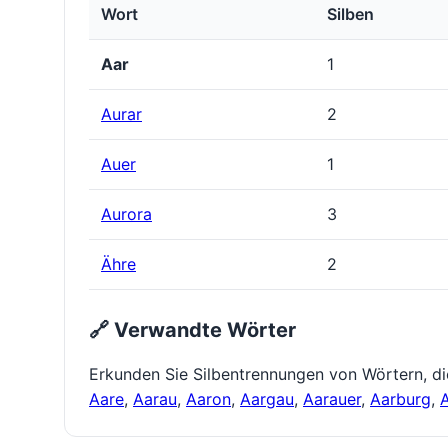
Wort
Silben
Aar
1
Aurar
2
Auer
1
Aurora
3
Ähre
2
🔗 Verwandte Wörter
Erkunden Sie Silbentrennungen von Wörtern, d
Aare
,
Aarau
,
Aaron
,
Aargau
,
Aarauer
,
Aarburg
,
A