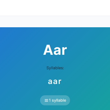
Aar
Syllables:
aar
1 syllable