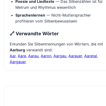
Poesie und Liedtexte
— Das Silbenzählen ist für
Metrum und Rhythmus wesentlich
Sprachenlernen
— Nicht-Muttersprachler
profitieren vom Silbenbewusstsein
🔗 Verwandte Wörter
Erkunden Sie Silbentrennungen von Wörtern, die mit
Aarburg
verwandt sind:
Aar
,
Aare
,
Aarau
,
Aaron
,
Aargau
,
Aarauer
,
Aaretal
,
Aargauer
.