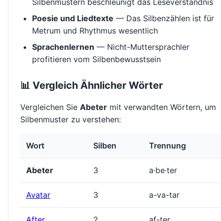
Silbenmustern beschleunigt das Leseverständnis
Poesie und Liedtexte
— Das Silbenzählen ist für
Metrum und Rhythmus wesentlich
Sprachenlernen
— Nicht-Muttersprachler
profitieren vom Silbenbewusstsein
📊 Vergleich Ähnlicher Wörter
Vergleichen Sie
Abeter
mit verwandten Wörtern, um
Silbenmuster zu verstehen:
Wort
Silben
Trennung
Abeter
3
a·be·ter
Avatar
3
a-va-tar
After
2
af-ter