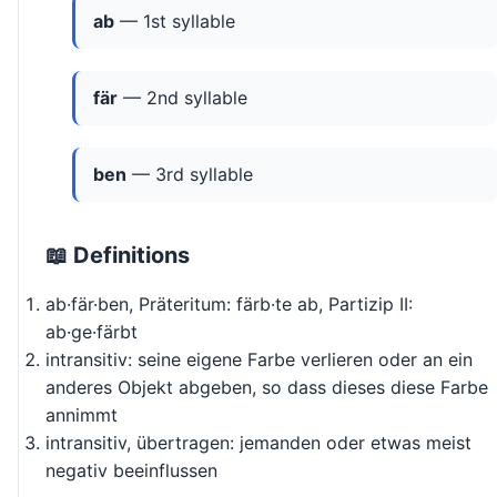
ab
— 1st syllable
fär
— 2nd syllable
ben
— 3rd syllable
📖 Definitions
ab·fär·ben, Präteritum: färb·te ab, Partizip II:
ab·ge·färbt
intransitiv: seine eigene Farbe verlieren oder an ein
anderes Objekt abgeben, so dass dieses diese Farbe
annimmt
intransitiv, übertragen: jemanden oder etwas meist
negativ beeinflussen