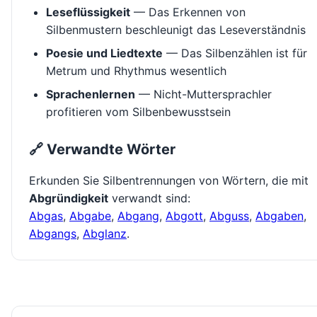
Leseflüssigkeit
— Das Erkennen von
Silbenmustern beschleunigt das Leseverständnis
Poesie und Liedtexte
— Das Silbenzählen ist für
Metrum und Rhythmus wesentlich
Sprachenlernen
— Nicht-Muttersprachler
profitieren vom Silbenbewusstsein
🔗 Verwandte Wörter
Erkunden Sie Silbentrennungen von Wörtern, die mit
Abgründigkeit
verwandt sind:
Abgas
,
Abgabe
,
Abgang
,
Abgott
,
Abguss
,
Abgaben
,
Abgangs
,
Abglanz
.