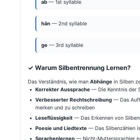
ab
— 1st syllable
hän
— 2nd syllable
ge
— 3rd syllable
✓ Warum Silbentrennung Lernen?
Das Verständnis, wie man
Abhänge
in Silben zer
Korrekter Aussprache
— Die Kenntnis der S
Verbesserter Rechtschreibung
— Das Aufte
merken und zu schreiben
Leseflüssigkeit
— Das Erkennen von Silbenm
Poesie und Liedtexte
— Das Silbenzählen i
Sprachenlernen
— Nicht-Muttersprachler p