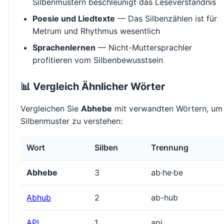
Silbenmustern beschleunigt das Leseverständnis
Poesie und Liedtexte
— Das Silbenzählen ist für
Metrum und Rhythmus wesentlich
Sprachenlernen
— Nicht-Muttersprachler
profitieren vom Silbenbewusstsein
📊 Vergleich Ähnlicher Wörter
Vergleichen Sie
Abhebe
mit verwandten Wörtern, um
Silbenmuster zu verstehen:
Wort
Silben
Trennung
Abhebe
3
ab·he·be
Abhub
2
ab-hub
API
1
api