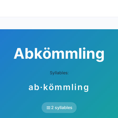
Abkömmling
Syllables:
ab·kömmling
2 syllables