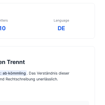
etters
Language
10
DE
en Trennt
lt: ab·kömmling
. Das Verständnis dieser
und Rechtschreibung unerlässlich.