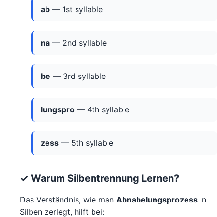
ab
— 1st syllable
na
— 2nd syllable
be
— 3rd syllable
lungspro
— 4th syllable
zess
— 5th syllable
✓ Warum Silbentrennung Lernen?
Das Verständnis, wie man
Abnabelungsprozess
in
Silben zerlegt, hilft bei: