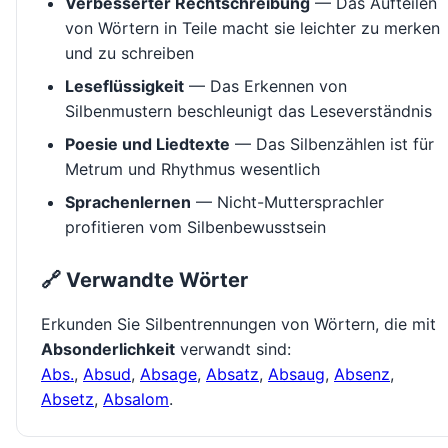
Verbesserter Rechtschreibung
— Das Aufteilen
von Wörtern in Teile macht sie leichter zu merken
und zu schreiben
Leseflüssigkeit
— Das Erkennen von
Silbenmustern beschleunigt das Leseverständnis
Poesie und Liedtexte
— Das Silbenzählen ist für
Metrum und Rhythmus wesentlich
Sprachenlernen
— Nicht-Muttersprachler
profitieren vom Silbenbewusstsein
🔗 Verwandte Wörter
Erkunden Sie Silbentrennungen von Wörtern, die mit
Absonderlichkeit
verwandt sind:
Abs.
,
Absud
,
Absage
,
Absatz
,
Absaug
,
Absenz
,
Absetz
,
Absalom
.