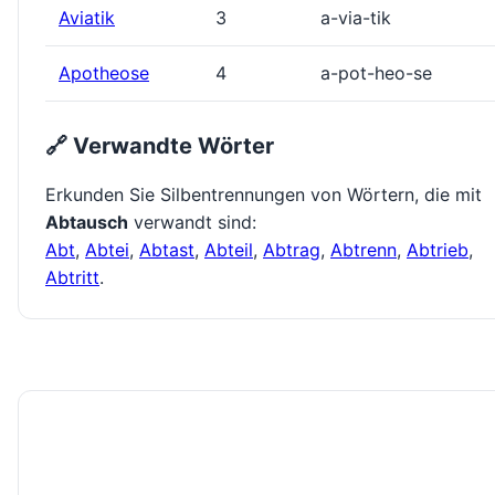
Aviatik
3
a-via-tik
Apotheose
4
a-pot-heo-se
🔗 Verwandte Wörter
Erkunden Sie Silbentrennungen von Wörtern, die mit
Abtausch
verwandt sind:
Abt
,
Abtei
,
Abtast
,
Abteil
,
Abtrag
,
Abtrenn
,
Abtrieb
,
Abtritt
.