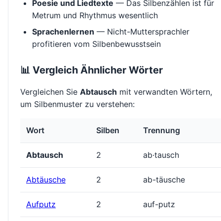
Poesie und Liedtexte
— Das Silbenzählen ist für
Metrum und Rhythmus wesentlich
Sprachenlernen
— Nicht-Muttersprachler
profitieren vom Silbenbewusstsein
📊 Vergleich Ähnlicher Wörter
Vergleichen Sie
Abtausch
mit verwandten Wörtern,
um Silbenmuster zu verstehen:
Wort
Silben
Trennung
Abtausch
2
ab·tausch
Abtäusche
2
ab-täusche
Aufputz
2
auf-putz