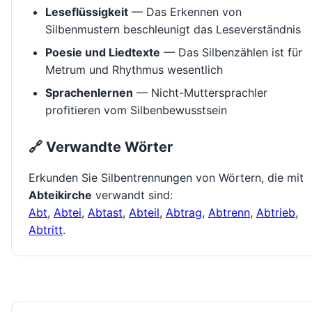
Leseflüssigkeit
— Das Erkennen von
Silbenmustern beschleunigt das Leseverständnis
Poesie und Liedtexte
— Das Silbenzählen ist für
Metrum und Rhythmus wesentlich
Sprachenlernen
— Nicht-Muttersprachler
profitieren vom Silbenbewusstsein
🔗 Verwandte Wörter
Erkunden Sie Silbentrennungen von Wörtern, die mit
Abteikirche
verwandt sind:
Abt
,
Abtei
,
Abtast
,
Abteil
,
Abtrag
,
Abtrenn
,
Abtrieb
,
Abtritt
.