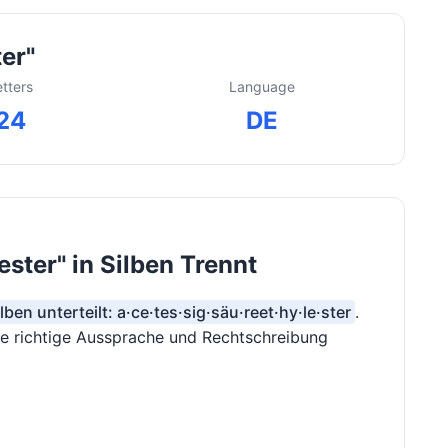
er"
etters
Language
24
DE
ster" in Silben Trennt
ilben unterteilt: a·ce·tes·sig·säu·reet·hy·le·ster
.
die richtige Aussprache und Rechtschreibung