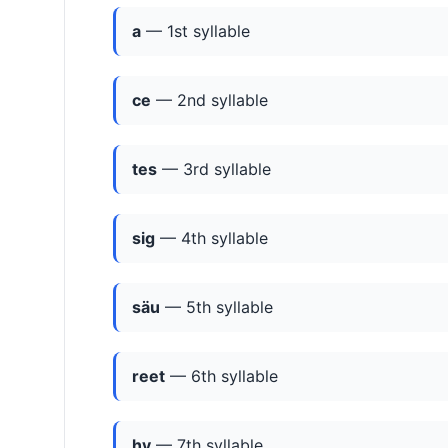
a
— 1st syllable
ce
— 2nd syllable
tes
— 3rd syllable
sig
— 4th syllable
säu
— 5th syllable
reet
— 6th syllable
hy
— 7th syllable