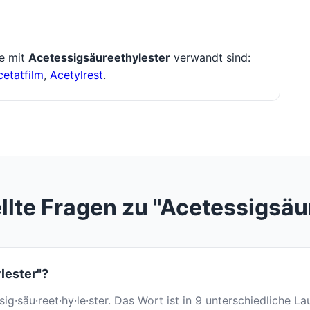
ie mit
Acetessigsäureethylester
verwandt sind:
cetatfilm
,
Acetylrest
.
llte Fragen zu "Acetessigsäu
lester"?
·sig·säu·reet·hy·le·ster. Das Wort ist in 9 unterschiedliche La