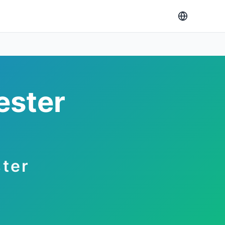
ester
ster