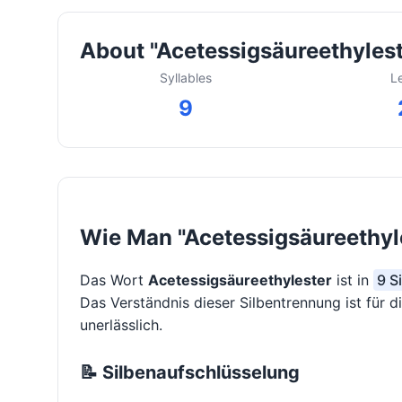
About "Acetessigsäureethylest
Syllables
L
9
Wie Man "Acetessigsäureethyle
Das Wort
Acetessigsäureethylester
ist in
9 S
Das Verständnis dieser Silbentrennung ist für 
unerlässlich.
📝 Silbenaufschlüsselung