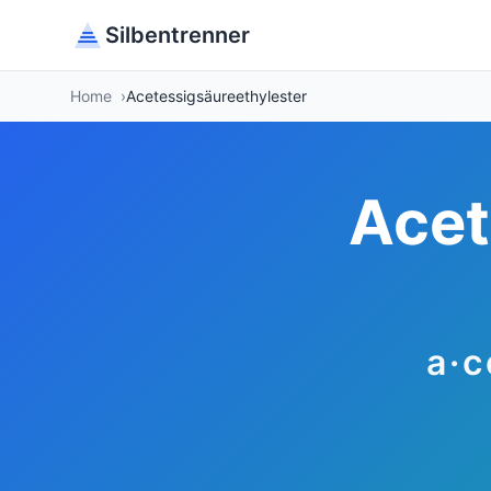
Silbentrenner
Home
Acetessigsäureethylester
Acet
a·c