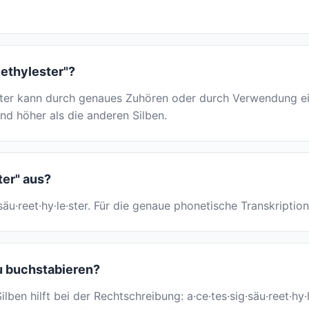
eethylester"?
ter kann durch genaues Zuhören oder durch Verwendung ein
und höher als die anderen Silben.
ter" aus?
ig·säu·reet·hy·le·ster. Für die genaue phonetische Transkript
zu buchstabieren?
lben hilft bei der Rechtschreibung: a·ce·tes·sig·säu·reet·h