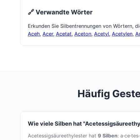
🔗 Verwandte Wörter
Erkunden Sie Silbentrennungen von Wörtern, d
Aceh
,
Acer
,
Acetat
,
Aceton
,
Acetyl
,
Acetylen
,
A
Häufig Geste
Wie viele Silben hat "Acetessigsäureethy
Acetessigsäureethylester hat
9 Silben
: a·ce·tes