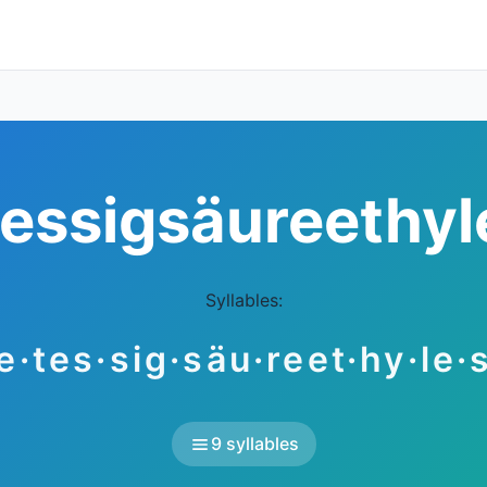
essigsäureethyl
Syllables:
e·tes·sig·säu·reet·hy·le·
9 syllables