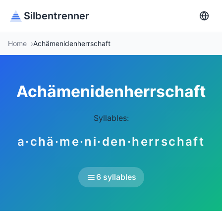
Silbentrenner
Home
Achämenidenherrschaft
Achämenidenherrschaft
Syllables:
a·chä·me·ni·den·herrschaft
6 syllables