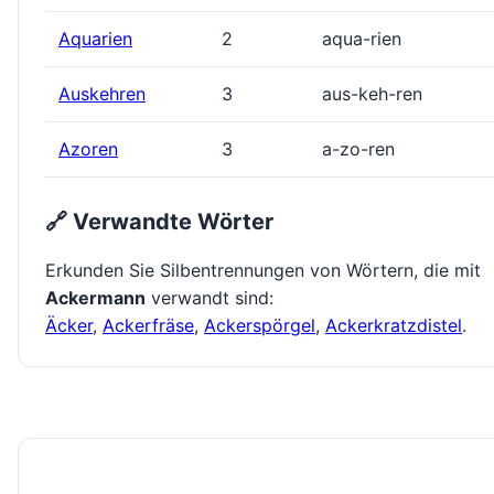
Aquarien
2
aqua-rien
Auskehren
3
aus-keh-ren
Azoren
3
a-zo-ren
🔗 Verwandte Wörter
Erkunden Sie Silbentrennungen von Wörtern, die mit
Ackermann
verwandt sind:
Äcker
,
Ackerfräse
,
Ackerspörgel
,
Ackerkratzdistel
.