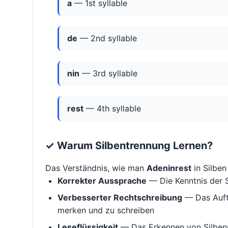
a
— 1st syllable
de
— 2nd syllable
nin
— 3rd syllable
rest
— 4th syllable
✓ Warum Silbentrennung Lernen?
Das Verständnis, wie man
Adeninrest
in Silben 
Korrekter Aussprache
— Die Kenntnis der S
Verbesserter Rechtschreibung
— Das Aufte
merken und zu schreiben
Leseflüssigkeit
— Das Erkennen von Silbenm