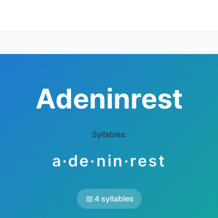
Adeninrest
Syllables:
a·de·nin·rest
4 syllables