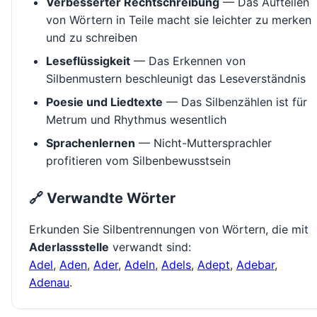
Verbesserter Rechtschreibung
— Das Aufteilen
von Wörtern in Teile macht sie leichter zu merken
und zu schreiben
Leseflüssigkeit
— Das Erkennen von
Silbenmustern beschleunigt das Leseverständnis
Poesie und Liedtexte
— Das Silbenzählen ist für
Metrum und Rhythmus wesentlich
Sprachenlernen
— Nicht-Muttersprachler
profitieren vom Silbenbewusstsein
🔗 Verwandte Wörter
Erkunden Sie Silbentrennungen von Wörtern, die mit
Aderlassstelle
verwandt sind:
Adel
,
Aden
,
Ader
,
Adeln
,
Adels
,
Adept
,
Adebar
,
Adenau
.