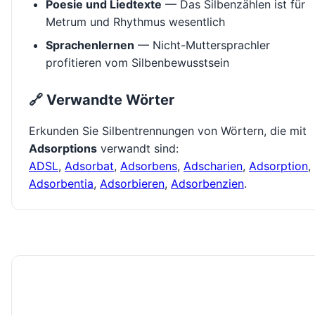
Poesie und Liedtexte
— Das Silbenzählen ist für
Metrum und Rhythmus wesentlich
Sprachenlernen
— Nicht-Muttersprachler
profitieren vom Silbenbewusstsein
🔗 Verwandte Wörter
Erkunden Sie Silbentrennungen von Wörtern, die mit
Adsorptions
verwandt sind:
ADSL
,
Adsorbat
,
Adsorbens
,
Adscharien
,
Adsorption
,
Adsorbentia
,
Adsorbieren
,
Adsorbenzien
.