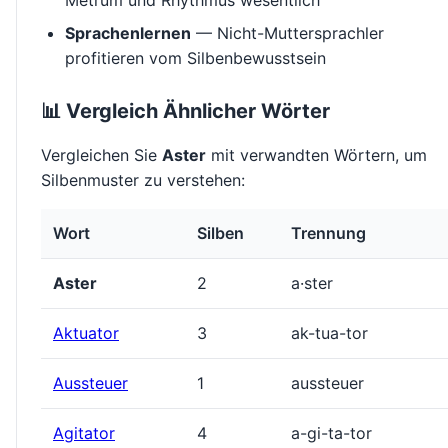
Metrum und Rhythmus wesentlich
Sprachenlernen
— Nicht-Muttersprachler
profitieren vom Silbenbewusstsein
📊 Vergleich Ähnlicher Wörter
Vergleichen Sie
Aster
mit verwandten Wörtern, um
Silbenmuster zu verstehen:
Wort
Silben
Trennung
Aster
2
a·ster
Aktuator
3
ak-tua-tor
Aussteuer
1
aussteuer
Agitator
4
a-gi-ta-tor