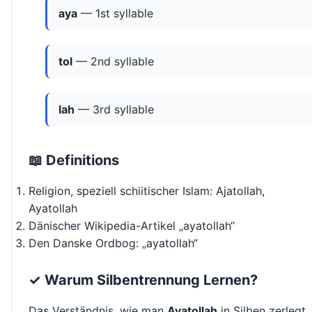
aya
— 1st syllable
tol
— 2nd syllable
lah
— 3rd syllable
📖 Definitions
Religion, speziell schiitischer Islam: Ajatollah,
Ayatollah
Dänischer Wikipedia-Artikel „ayatollah“
Den Danske Ordbog: „ayatollah“
✓ Warum Silbentrennung Lernen?
Das Verständnis, wie man
Ayatollah
in Silben zerlegt,