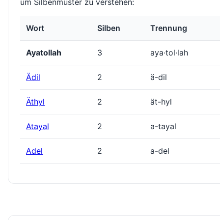
um Silbenmuster zu verstehen:
Wort
Silben
Trennung
Ayatollah
3
aya·tol·lah
Ädil
2
ä-dil
Äthyl
2
ät-hyl
Atayal
2
a-tayal
Adel
2
a-del