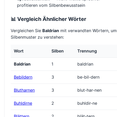
profitieren vom Silbenbewusstsein
📊 Vergleich Ähnlicher Wörter
Vergleichen Sie
Baldrian
mit verwandten Wörtern, um
Silbenmuster zu verstehen:
Wort
Silben
Trennung
Baldrian
1
baldrian
Bebildern
3
be-bil-dern
Blutharnen
3
blut-har-nen
Buhldirne
2
buhldir-ne
Blättern
2
blät-tern