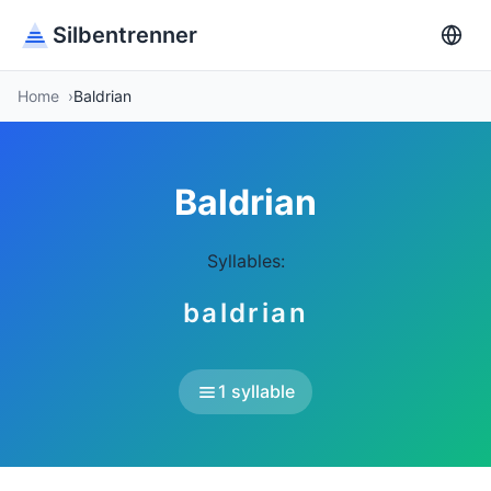
Silbentrenner
Home
Baldrian
Baldrian
Syllables:
baldrian
1 syllable