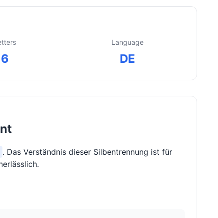
etters
Language
6
DE
nnt
a
. Das Verständnis dieser Silbentrennung ist für
erlässlich.