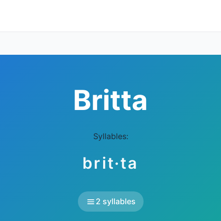
Britta
Syllables:
brit·ta
2 syllables