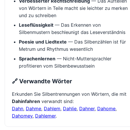
Verbesserter Rechtschreibung
— Das Aufteilen
von Wörtern in Teile macht sie leichter zu merken
und zu schreiben
Leseflüssigkeit
— Das Erkennen von
Silbenmustern beschleunigt das Leseverständnis
Poesie und Liedtexte
— Das Silbenzählen ist für
Metrum und Rhythmus wesentlich
Sprachenlernen
— Nicht-Muttersprachler
profitieren vom Silbenbewusstsein
🔗 Verwandte Wörter
Erkunden Sie Silbentrennungen von Wörtern, die mit
Dahinfahren
verwandt sind:
Dahn
,
Dahme
,
Dahlem
,
Dahlie
,
Dahner
,
Dahome
,
Dahomey
,
Dahlemer
.