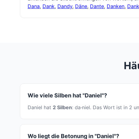
Dana
,
Dank
,
Dandy
,
Däne
,
Dante
,
Danken
,
Dank
Häu
Wie viele Silben hat "Daniel"?
Daniel hat
2 Silben
: da·niel. Das Wort ist in 2 
Wo liegt die Betonung in "Daniel"?