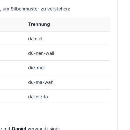
 um Silbenmuster zu verstehen:
Trennung
da·niel
dü-nen-wall
die-mel
du-ma-wahl
da-nie-la
ie mit
Daniel
verwandt sind: