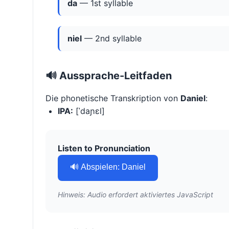
da
— 1st syllable
niel
— 2nd syllable
🔊 Aussprache-Leitfaden
Die phonetische Transkription von
Daniel
:
IPA:
[ˈdaɲɛl]
Listen to Pronunciation
🔊 Abspielen: Daniel
Hinweis: Audio erfordert aktiviertes JavaScript