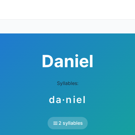
Daniel
Syllables:
da·niel
2 syllables