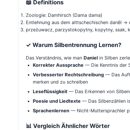
📖 Definitions
Zoologie: Damhirsch (Dama dama)
Entlehnung aus dem alttschechischen daněl → 
przeżuwacz, parzystokopytny, kopytny, ssak, 
✓ Warum Silbentrennung Lernen?
Das Verständnis, wie man
Daniel
in Silben zerleg
Korrekter Aussprache
— Die Kenntnis der S
Verbesserter Rechtschreibung
— Das Aufte
merken und zu schreiben
Leseflüssigkeit
— Das Erkennen von Silbenm
Poesie und Liedtexte
— Das Silbenzählen i
Sprachenlernen
— Nicht-Muttersprachler p
📊 Vergleich Ähnlicher Wörter