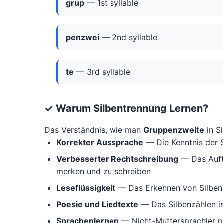
grup
— 1st syllable
penzwei
— 2nd syllable
te
— 3rd syllable
✓ Warum Silbentrennung Lernen?
Das Verständnis, wie man
Gruppenzweite
in Si
Korrekter Aussprache
— Die Kenntnis der S
Verbesserter Rechtschreibung
— Das Aufte
merken und zu schreiben
Leseflüssigkeit
— Das Erkennen von Silbenm
Poesie und Liedtexte
— Das Silbenzählen i
Sprachenlernen
— Nicht-Muttersprachler p