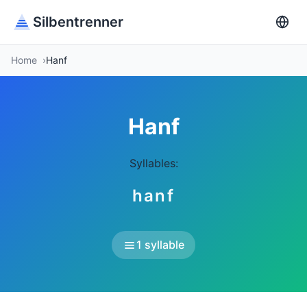
Silbentrenner
Home
Hanf
Hanf
Syllables:
hanf
1 syllable