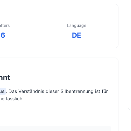
etters
Language
6
DE
nnt
ius
. Das Verständnis dieser Silbentrennung ist für
erlässlich.