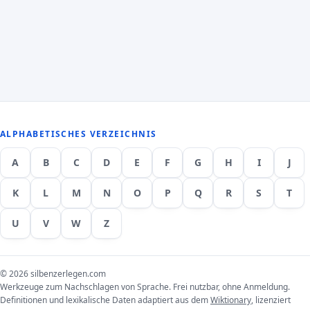
ALPHABETISCHES VERZEICHNIS
A
B
C
D
E
F
G
H
I
J
K
L
M
N
O
P
Q
R
S
T
U
V
W
Z
© 2026 silbenzerlegen.com
Werkzeuge zum Nachschlagen von Sprache. Frei nutzbar, ohne Anmeldung.
Definitionen und lexikalische Daten adaptiert aus dem
Wiktionary
, lizenziert