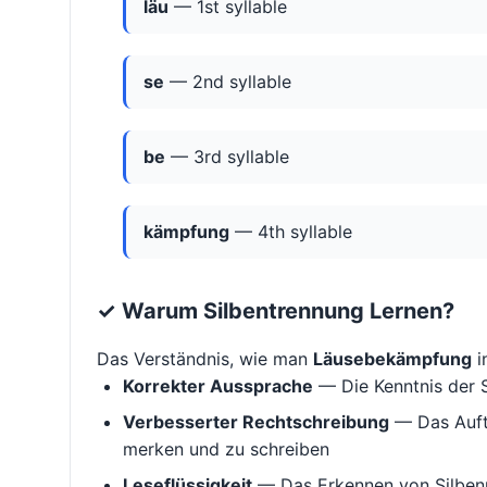
läu
— 1st syllable
se
— 2nd syllable
be
— 3rd syllable
kämpfung
— 4th syllable
✓ Warum Silbentrennung Lernen?
Das Verständnis, wie man
Läusebekämpfung
in
Korrekter Aussprache
— Die Kenntnis der S
Verbesserter Rechtschreibung
— Das Aufte
merken und zu schreiben
Leseflüssigkeit
— Das Erkennen von Silbenm