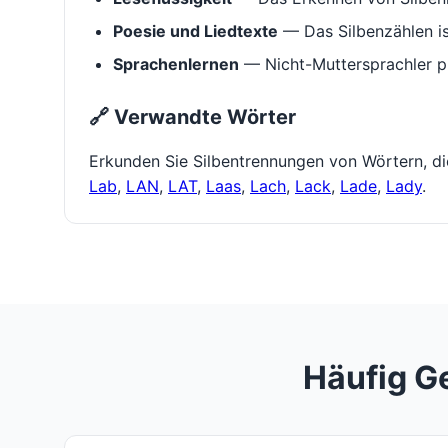
Poesie und Liedtexte
— Das Silbenzählen i
Sprachenlernen
— Nicht-Muttersprachler p
🔗 Verwandte Wörter
Erkunden Sie Silbentrennungen von Wörtern, d
Lab
,
LAN
,
LAT
,
Laas
,
Lach
,
Lack
,
Lade
,
Lady
.
Häufig G