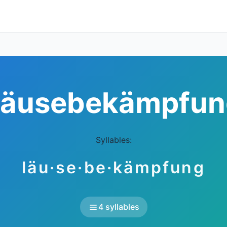
Läusebekämpfun
Syllables:
läu·se·be·kämpfung
4 syllables