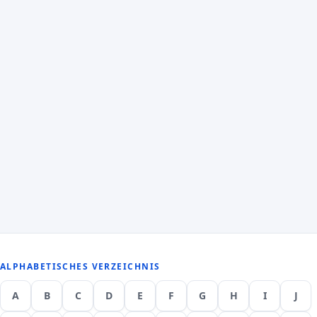
ALPHABETISCHES VERZEICHNIS
A
B
C
D
E
F
G
H
I
J