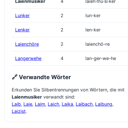
Laienmusiker
4
laien·mu·si·ker
Lunker
2
lun-ker
Lenker
2
len-ker
Laienchöre
2
laienchö-re
Langerwehe
4
lan-ger-we-he
🔗 Verwandte Wörter
Erkunden Sie Silbentrennungen von Wörtern, die mit
Laienmusiker
verwandt sind:
Laib
,
Laie
,
Laim
,
Laich
,
Laika
,
Laibach
,
Laibung
,
Laizist
.