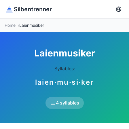
Silbentrenner
Home
Laienmusiker
Laienmusiker
Syllables:
laien·mu·si·ker
4 syllables