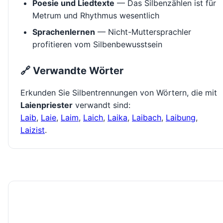
Poesie und Liedtexte
— Das Silbenzählen ist für
Metrum und Rhythmus wesentlich
Sprachenlernen
— Nicht-Muttersprachler
profitieren vom Silbenbewusstsein
🔗 Verwandte Wörter
Erkunden Sie Silbentrennungen von Wörtern, die mit
Laienpriester
verwandt sind:
Laib
,
Laie
,
Laim
,
Laich
,
Laika
,
Laibach
,
Laibung
,
Laizist
.