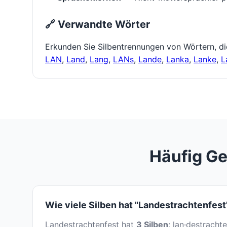
🔗 Verwandte Wörter
Erkunden Sie Silbentrennungen von Wörtern, d
LAN
,
Land
,
Lang
,
LANs
,
Lande
,
Lanka
,
Lanke
,
L
Häufig Ge
Wie viele Silben hat "Landestrachtenfest
Landestrachtenfest hat
3 Silben
: lan·destracht