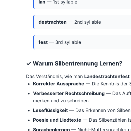
lan
— 1st syllable
destrachten
— 2nd syllable
fest
— 3rd syllable
✓ Warum Silbentrennung Lernen?
Das Verständnis, wie man
Landestrachtenfest
Korrekter Aussprache
— Die Kenntnis der S
Verbesserter Rechtschreibung
— Das Aufte
merken und zu schreiben
Leseflüssigkeit
— Das Erkennen von Silbenm
Poesie und Liedtexte
— Das Silbenzählen i
Sprachenlernen
— Nicht-Muttersprachler p