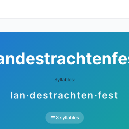
andestrachtenfe
Syllables:
lan·destrachten·fest
3 syllables