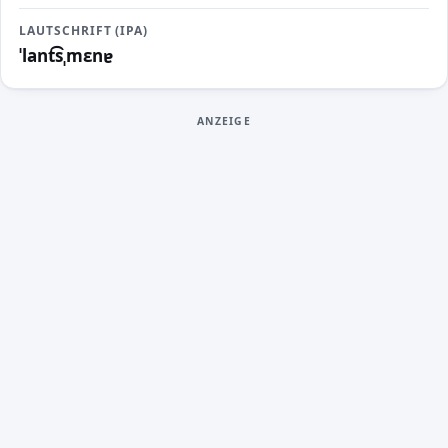
LAUTSCHRIFT (IPA)
ˈlant͡sˌmɛnɐ
ANZEIGE