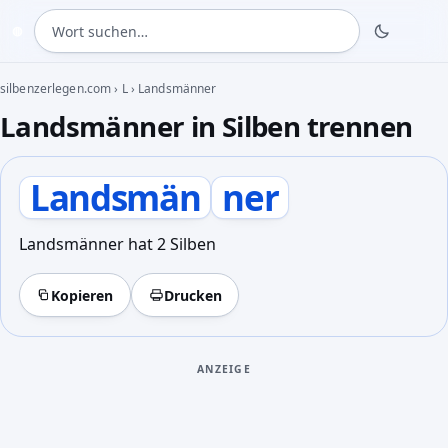
Wort suchen
◍
silbenzerlegen.com
›
L
›
Landsmänner
Landsmänner in Silben trennen
Landsmän
ner
Landsmänner hat 2 Silben
Kopieren
Drucken
ANZEIGE