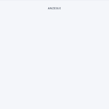
ANZEIGE