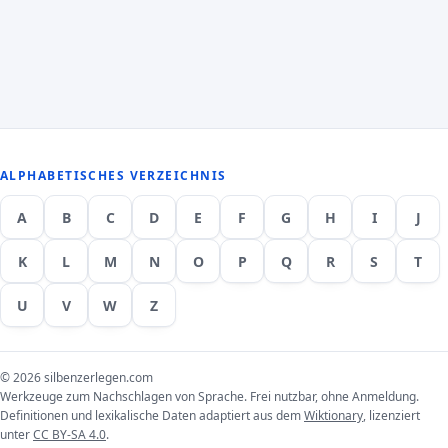
ALPHABETISCHES VERZEICHNIS
A
B
C
D
E
F
G
H
I
J
K
L
M
N
O
P
Q
R
S
T
U
V
W
Z
© 2026 silbenzerlegen.com
Werkzeuge zum Nachschlagen von Sprache. Frei nutzbar, ohne Anmeldung.
Definitionen und lexikalische Daten adaptiert aus dem
Wiktionary
, lizenziert
unter
CC BY-SA 4.0
.