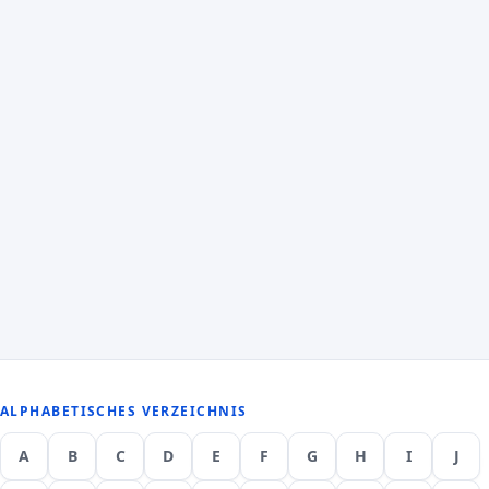
ALPHABETISCHES VERZEICHNIS
A
B
C
D
E
F
G
H
I
J