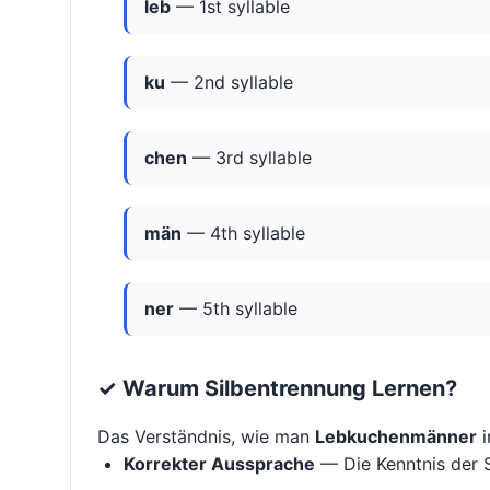
leb
— 1st syllable
ku
— 2nd syllable
chen
— 3rd syllable
män
— 4th syllable
ner
— 5th syllable
✓ Warum Silbentrennung Lernen?
Das Verständnis, wie man
Lebkuchenmänner
i
Korrekter Aussprache
— Die Kenntnis der S