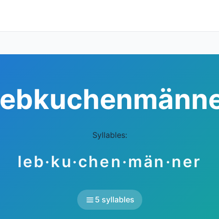
Lebkuchenmänne
Syllables:
leb·ku·chen·män·ner
5 syllables