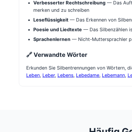
Verbesserter Rechtschreibung
— Das Aufte
merken und zu schreiben
Leseflüssigkeit
— Das Erkennen von Silbenm
Poesie und Liedtexte
— Das Silbenzählen i
Sprachenlernen
— Nicht-Muttersprachler p
🔗 Verwandte Wörter
Erkunden Sie Silbentrennungen von Wörtern, d
Leben
,
Leber
,
Lebens
,
Lebedame
,
Lebemann
,
L
Häufig G