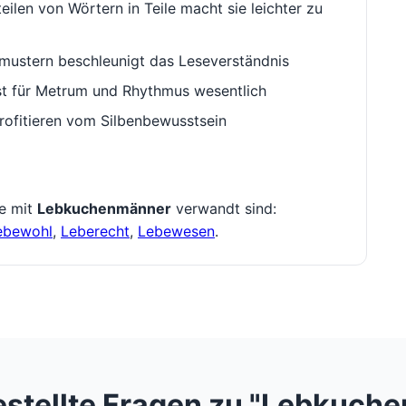
ilen von Wörtern in Teile macht sie leichter zu
ustern beschleunigt das Leseverständnis
st für Metrum und Rhythmus wesentlich
rofitieren vom Silbenbewusstsein
ie mit
Lebkuchenmänner
verwandt sind:
ebewohl
,
Leberecht
,
Lebewesen
.
estellte Fragen zu "Lebkuch