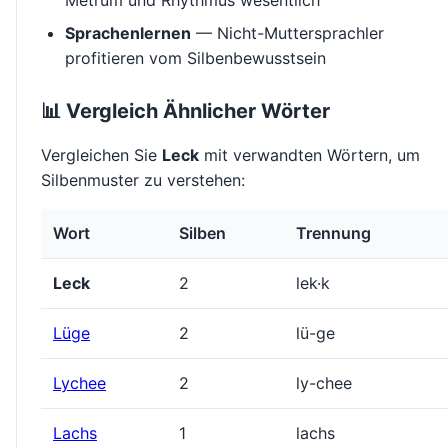
Metrum und Rhythmus wesentlich
Sprachenlernen
— Nicht-Muttersprachler
profitieren vom Silbenbewusstsein
📊 Vergleich Ähnlicher Wörter
Vergleichen Sie
Leck
mit verwandten Wörtern, um
Silbenmuster zu verstehen:
Wort
Silben
Trennung
Leck
2
lek·k
Lüge
2
lü-ge
Lychee
2
ly-chee
Lachs
1
lachs