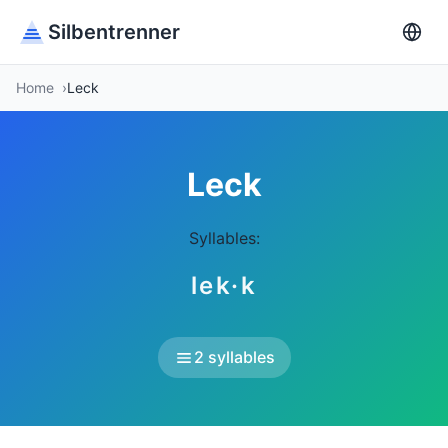
Silbentrenner
Home
Leck
Leck
Syllables:
lek·k
2 syllables