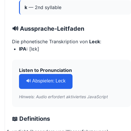
k
— 2nd syllable
🔊 Aussprache-Leitfaden
Die phonetische Transkription von
Leck
:
IPA:
[lɛk]
Listen to Pronunciation
🔊 Abspielen: Leck
Hinweis: Audio erfordert aktiviertes JavaScript
📖 Definitions