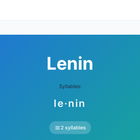
Lenin
Syllables:
le·nin
2 syllables