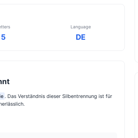
etters
Language
5
DE
nnt
ie
. Das Verständnis dieser Silbentrennung ist für
erlässlich.