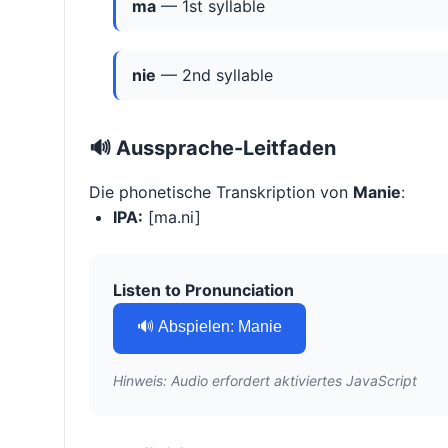
ma
— 1st syllable
nie
— 2nd syllable
🔊 Aussprache-Leitfaden
Die phonetische Transkription von
Manie
:
IPA:
[ma.ni]
Listen to Pronunciation
🔊 Abspielen: Manie
Hinweis: Audio erfordert aktiviertes JavaScript