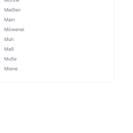
Möhne
Meißen
Main
Möwenei
Muh
Maß
Muße
Miene