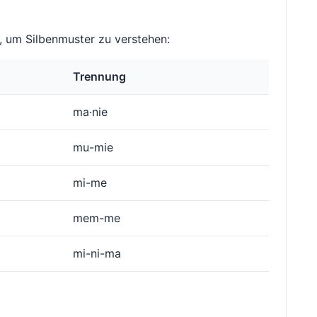
 um Silbenmuster zu verstehen:
Trennung
ma·nie
mu-mie
mi-me
mem-me
mi-ni-ma