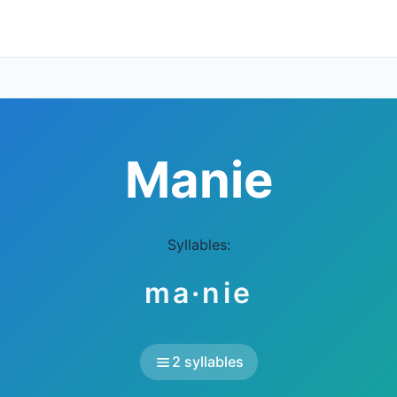
Manie
Syllables:
ma·nie
2 syllables