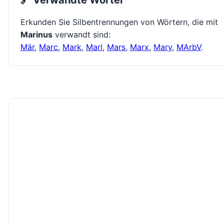
🔗 Verwandte Wörter
Erkunden Sie Silbentrennungen von Wörtern, die mit
Marinus
verwandt sind:
Mär
,
Marc
,
Mark
,
Marl
,
Mars
,
Marx
,
Mary
,
MArbV
.