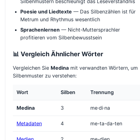
Silbenmustern beschleunigt das Leseverständnis
Poesie und Liedtexte
— Das Silbenzählen ist für
Metrum und Rhythmus wesentlich
Sprachenlernen
— Nicht-Muttersprachler
profitieren vom Silbenbewusstsein
📊 Vergleich Ähnlicher Wörter
Vergleichen Sie
Medina
mit verwandten Wörtern, um
Silbenmuster zu verstehen:
Wort
Silben
Trennung
Medina
3
me·di·na
Metadaten
4
me-ta-da-ten
Medien
2
me-dien