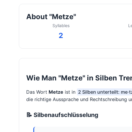
About "Metze"
Syllables
L
2
Wie Man "Metze" in Silben Tre
Das Wort
Metze
ist in
2 Silben unterteilt: me·t
die richtige Aussprache und Rechtschreibung un
📝 Silbenaufschlüsselung