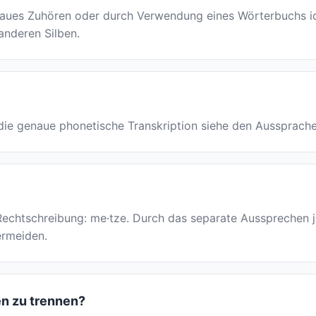
ues Zuhören oder durch Verwendung eines Wörterbuchs ident
 anderen Silben.
ür die genaue phonetische Transkription siehe den Aussprach
r Rechtschreibung: me·tze. Durch das separate Aussprechen j
ermeiden.
en zu trennen?