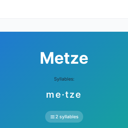
Metze
Syllables:
me·tze
2 syllables