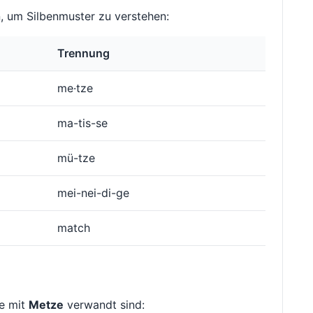
 um Silbenmuster zu verstehen:
Trennung
me·tze
ma-tis-se
mü-tze
mei-nei-di-ge
match
ie mit
Metze
verwandt sind: