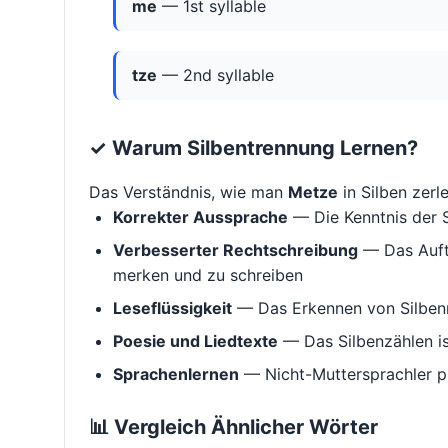
me
— 1st syllable
tze
— 2nd syllable
✓ Warum Silbentrennung Lernen?
Das Verständnis, wie man
Metze
in Silben zerleg
Korrekter Aussprache
— Die Kenntnis der S
Verbesserter Rechtschreibung
— Das Aufte
merken und zu schreiben
Leseflüssigkeit
— Das Erkennen von Silbenm
Poesie und Liedtexte
— Das Silbenzählen i
Sprachenlernen
— Nicht-Muttersprachler p
📊 Vergleich Ähnlicher Wörter