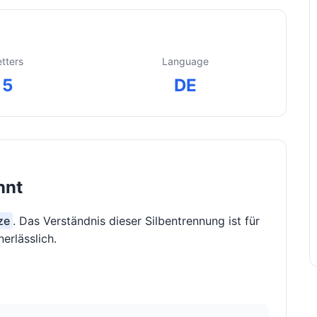
etters
Language
5
DE
nnt
ze
. Das Verständnis dieser Silbentrennung ist für
erlässlich.