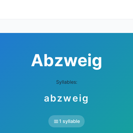
Abzweig
Syllables:
abzweig
1 syllable