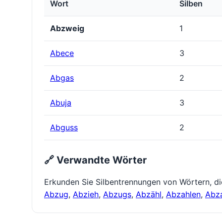
Wort
Silben
Abzweig
1
Abece
3
Abgas
2
Abuja
3
Abguss
2
🔗 Verwandte Wörter
Erkunden Sie Silbentrennungen von Wörtern, d
Abzug
,
Abzieh
,
Abzugs
,
Abzähl
,
Abzahlen
,
Abz