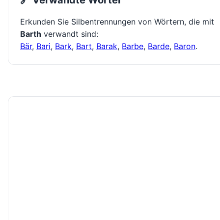
🔗 Verwandte Wörter
Erkunden Sie Silbentrennungen von Wörtern, die mit
Barth
verwandt sind:
Bär
,
Bari
,
Bark
,
Bart
,
Barak
,
Barbe
,
Barde
,
Baron
.