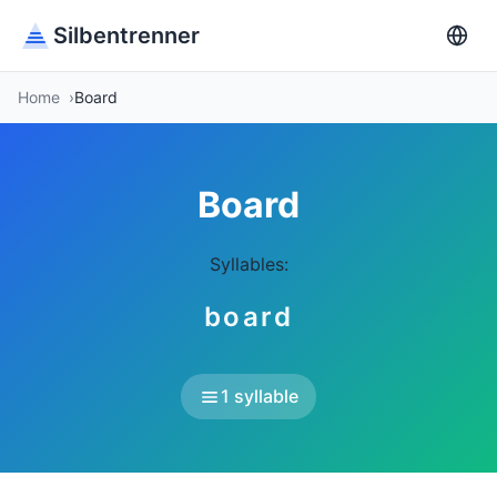
Silbentrenner
Home
Board
Board
Syllables:
board
1 syllable