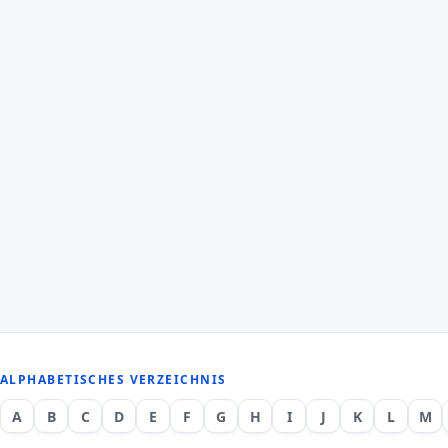
ALPHABETISCHES VERZEICHNIS
A
B
C
D
E
F
G
H
I
J
K
L
M