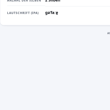
2 Silben
ANZAHL DER SILBEN
ɡəˈfaːɐ̯
LAUTSCHRIFT (IPA)
A