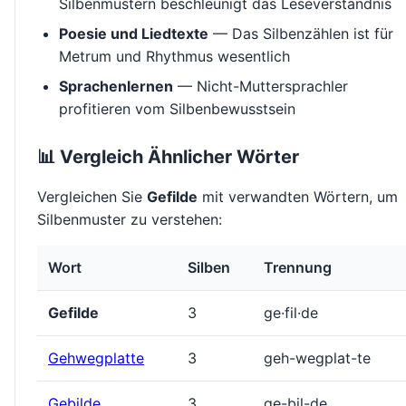
Silbenmustern beschleunigt das Leseverständnis
Poesie und Liedtexte
— Das Silbenzählen ist für
Metrum und Rhythmus wesentlich
Sprachenlernen
— Nicht-Muttersprachler
profitieren vom Silbenbewusstsein
📊 Vergleich Ähnlicher Wörter
Vergleichen Sie
Gefilde
mit verwandten Wörtern, um
Silbenmuster zu verstehen:
Wort
Silben
Trennung
Gefilde
3
ge·fil·de
Gehwegplatte
3
geh-wegplat-te
Gebilde
3
ge-bil-de