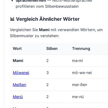
Sprachenlernen
— Nicht-Muttersprachler
profitieren vom Silbenbewusstsein
📊 Vergleich Ähnlicher Wörter
Vergleichen Sie
Mami
mit verwandten Wörtern, um
Silbenmuster zu verstehen:
Wort
Silben
Trennung
Mami
2
ma·mi
Möwenei
3
mö-we-nei
Meißen
2
mei-ßen
Menü
2
me-nü